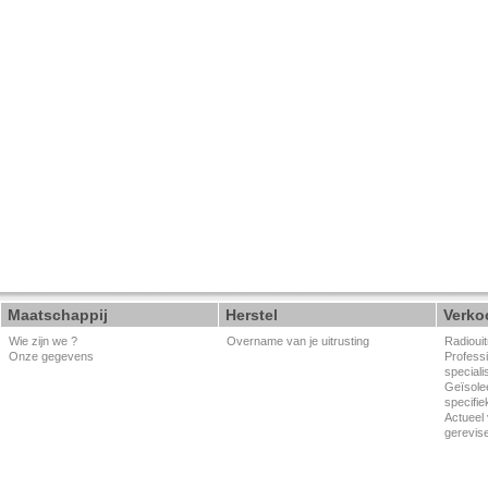
Maatschappij
Herstel
Verko
Wie zijn we ?
Overname van je uitrusting
Radiouit
Onze gegevens
Professi
speciali
Geïsole
specifie
Actueel 
gerevis