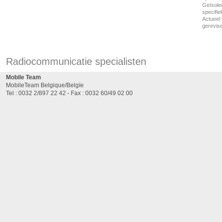
Geïsole
specifie
Actueel 
gerevis
Radiocommunicatie specialisten
Mobile Team
MobileTeam Belgique/Belgïe
Tel : 0032 2/897 22 42 - Fax : 0032 60/49 02 00